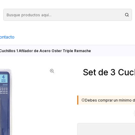
Precios Netos + IVA en toda la Web, Pedido Mínimo $50.000.- Neto
ontacto
Cuchillos 1 Afilador de Acero Oster Triple Remache
Set de 3 Cuch
Debes comprar un mínimo d