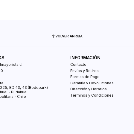
VOLVER ARRIBA
OS
INFORMACIÓN
mayorista.cl
Contacto
00
Envíos y Retiros
0
Formas de Pago
ta
Garantía y Devoluciones
s 225, BD 43, 43 (Bodepark)
Dirección y Horarios
huel - Pudahuel
Términos y Condiciones
olitana - Chile