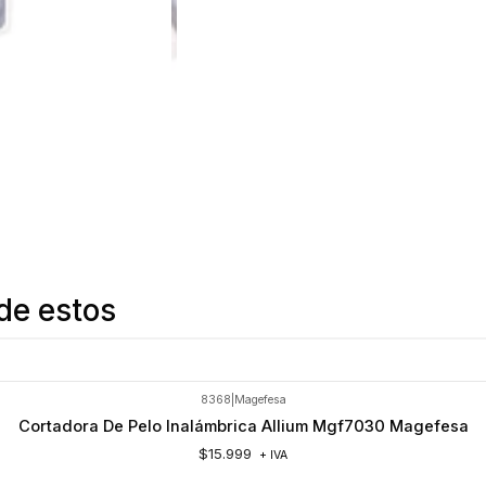
de estos
8368
|
Magefesa
Cortadora De Pelo Inalámbrica Allium Mgf7030 Magefesa
$15.999
+ IVA