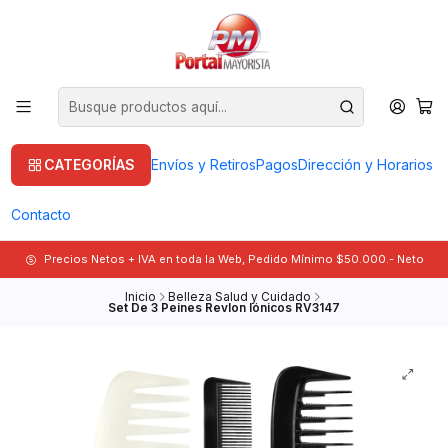
CATEGORÍAS
Envíos y Retiros
Pagos
Dirección y Horarios
Contacto
Precios Netos + IVA en toda la Web, Pedido Mínimo $50.000.- Neto
Inicio
Belleza Salud y Cuidado
Set De 3 Peines Revlon Iónicos RV3147