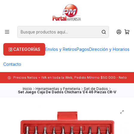
CATEGORÍAS
Envíos y Retiros
Pagos
Dirección y Horarios
Contacto
Precios Netos + IVA en toda la Web, Pedido Mínimo $50.000.- Neto
Inicio
Herramientas y Ferreteria
Set de Dados
Set Juego Caja De Dados Chicharra 1/4 46 Piezas CR-V