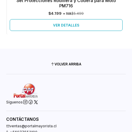
Set Protecciones Rodillera y Codera para Moto
Agotado
PM716
$4.199
$5.499
+ IVA
VER DETALLES
VOLVER ARRIBA
Síguenos
CONTÁCTANOS
ventas@portalmayorista.cl