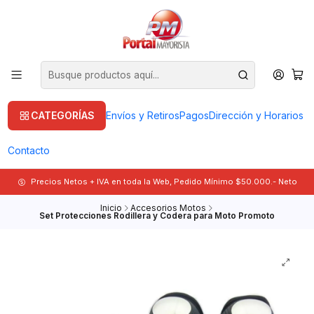
CATEGORÍAS
Envíos y Retiros
Pagos
Dirección y Horarios
Contacto
Precios Netos + IVA en toda la Web, Pedido Mínimo $50.000.- Neto
Inicio
Accesorios Motos
Set Protecciones Rodillera y Codera para Moto Promoto