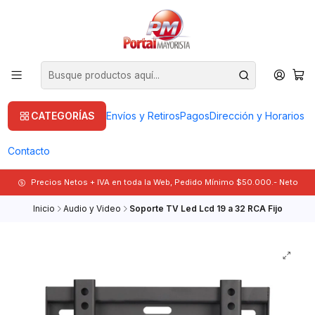
CATEGORÍAS
Envíos y Retiros
Pagos
Dirección y Horarios
Contacto
Precios Netos + IVA en toda la Web, Pedido Mínimo $50.000.- Neto
Inicio
Audio y Video
Soporte TV Led Lcd 19 a 32 RCA Fijo