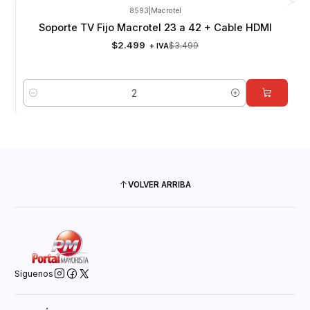
8593
|
Macrotel
-29%
OFF
Soporte TV Fijo Macrotel 23 a 42 + Cable HDMI
$2.499
$3.499
+ IVA
Cantidad
VOLVER ARRIBA
Síguenos