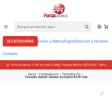
CATEGORÍAS
Envíos y Retiros
Pagos
Dirección y Horarios
Contacto
Precios Netos + IVA en toda la Web, Pedido Mínimo $50.000.- Neto
Inicio
Computacion
Teclados PC
Teclado Gamer Genius Scorpion K215 Usb