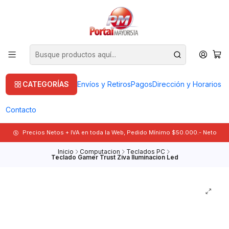
CATEGORÍAS
Envíos y Retiros
Pagos
Dirección y Horarios
Contacto
Precios Netos + IVA en toda la Web, Pedido Mínimo $50.000.- Neto
Inicio
Computacion
Teclados PC
Teclado Gamer Trust Ziva Iluminacion Led