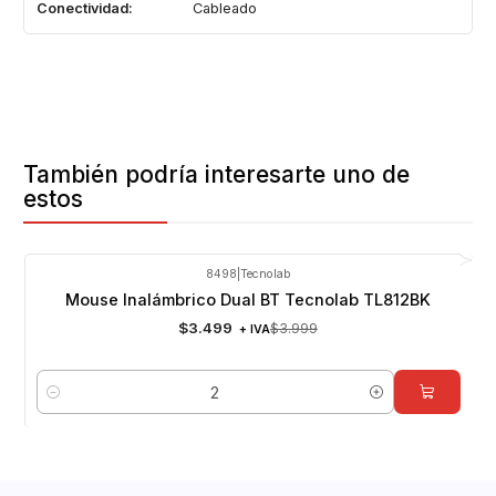
Conectividad:
Cableado
También podría interesarte uno de
estos
8498
|
Tecnolab
-13%
OFF
Mouse Inalámbrico Dual BT Tecnolab TL812BK
$3.499
$3.999
+ IVA
Cantidad