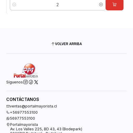
Cantidad
VOLVER ARRIBA
Síguenos
CONTÁCTANOS
ventas@portalmayorista.cl
+56977553100
56977553100
Portalmayorista
Av. Los Valles 225, BD 43, 43 (Bodepark)