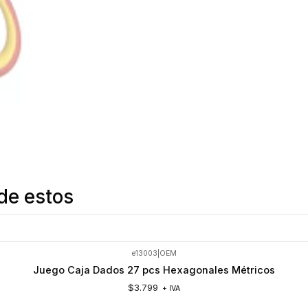
de estos
e13003
|
OEM
Juego Caja Dados 27 pcs Hexagonales Métricos
$3.799
+ IVA