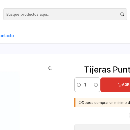
Precios Netos + IVA en toda la Web, Pedido Mínimo $50.000.- Neto
ontacto
Tijeras Pun
AGR
Cantidad
Debes comprar un mínimo d