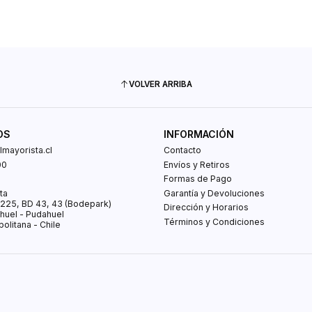
VOLVER ARRIBA
OS
INFORMACIÓN
mayorista.cl
Contacto
00
Envíos y Retiros
0
Formas de Pago
ta
Garantía y Devoluciones
s 225, BD 43, 43 (Bodepark)
Dirección y Horarios
huel - Pudahuel
Términos y Condiciones
olitana - Chile