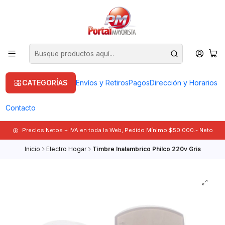
CATEGORÍAS
Envíos y Retiros
Pagos
Dirección y Horarios
Contacto
Precios Netos + IVA en toda la Web, Pedido Mínimo $50.000.- Neto
Inicio
Electro Hogar
Timbre Inalambrico Philco 220v Gris