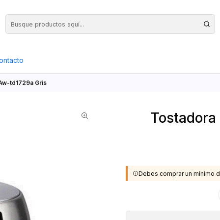
Precios Netos + IVA en toda la Web, Pedido Mínimo $50.000.- Neto
ontacto
Aw-td1729a Gris
Tostadora
Debes comprar un mínimo d