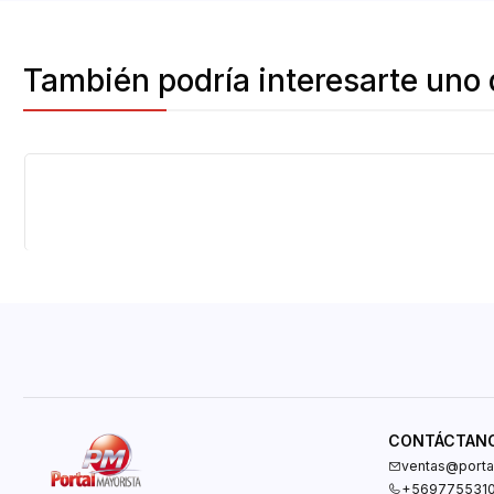
También podría interesarte uno 
Agotado
CONTÁCTAN
ventas@portal
+569775531