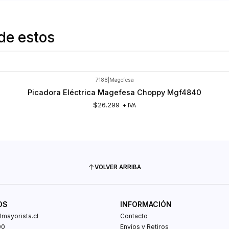
de estos
7188
|
Magefesa
Picadora Eléctrica Magefesa Choppy Mgf4840
$26.299
+ IVA
VOLVER ARRIBA
OS
INFORMACIÓN
mayorista.cl
Contacto
00
Envíos y Retiros