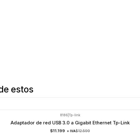
de estos
8186
|
Tp-link
Adaptador de red USB 3.0 a Gigabit Ethernet Tp-Link
$11.199
$12.599
+ IVA