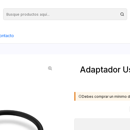
Precios Netos + IVA en toda la Web, Pedido Mínimo $50.000.- Neto
ontacto
Adaptador Us
Debes comprar un mínimo d