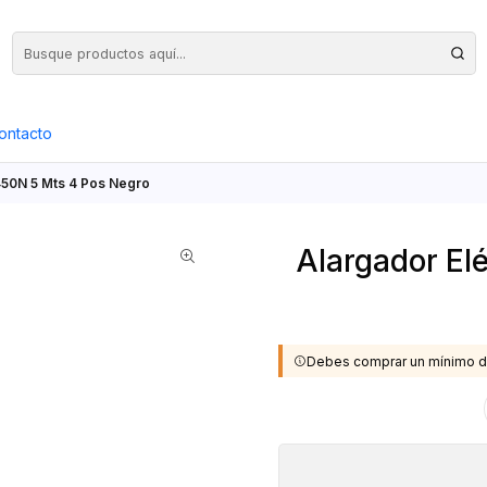
Precios Netos + IVA en toda la Web, Pedido Mínimo $50.000.- Neto
ontacto
 450N 5 Mts 4 Pos Negro
Alargador El
Debes comprar un mínimo d