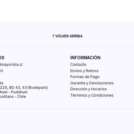
VOLVER ARRIBA
OS
INFORMACIÓN
mayorista.cl
Contacto
00
Envíos y Retiros
0
Formas de Pago
ta
Garantía y Devoluciones
s 225, BD 43, 43 (Bodepark)
Dirección y Horarios
huel - Pudahuel
Términos y Condiciones
olitana - Chile