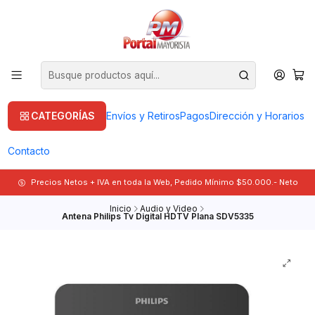
CATEGORÍAS
Envíos y Retiros
Pagos
Dirección y Horarios
Contacto
Precios Netos + IVA en toda la Web, Pedido Mínimo $50.000.- Neto
Inicio
Audio y Video
Antena Philips Tv Digital HDTV Plana SDV5335