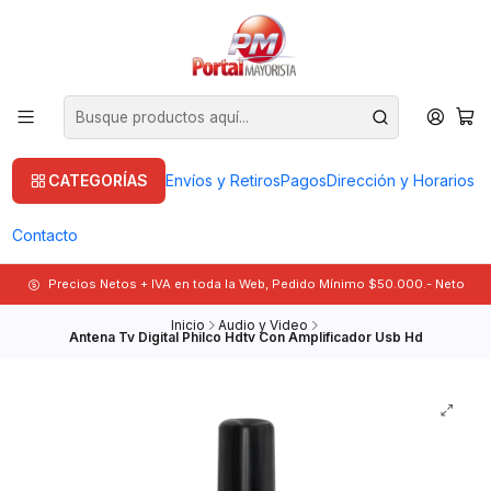
CATEGORÍAS
Envíos y Retiros
Pagos
Dirección y Horarios
Contacto
Precios Netos + IVA en toda la Web, Pedido Mínimo $50.000.- Neto
Inicio
Audio y Video
Antena Tv Digital Philco Hdtv Con Amplificador Usb Hd