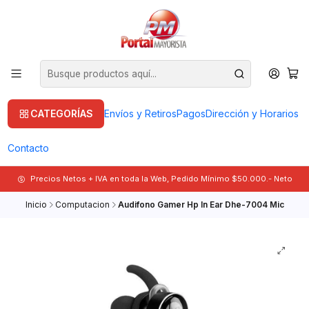
CATEGORÍAS
Envíos y Retiros
Pagos
Dirección y Horarios
Contacto
Precios Netos + IVA en toda la Web, Pedido Mínimo $50.000.- Neto
Inicio
Computacion
Audifono Gamer Hp In Ear Dhe-7004 Mic