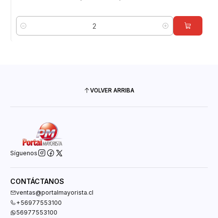
Cantidad
VOLVER ARRIBA
Síguenos
CONTÁCTANOS
ventas@portalmayorista.cl
+56977553100
56977553100