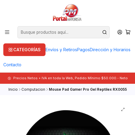
CATEGORÍAS
Envíos y Retiros
Pagos
Dirección y Horarios
Contacto
Precios Netos + IVA en toda la Web, Pedido Mínimo $50.000.- Neto
Inicio
Computacion
Mouse Pad Gamer Pro Gel Reptilex RX0055