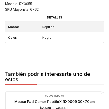
Modelo: RX0055
SKU Mayorista: 6762
DETALLES
Marca:
ReptileX
Color:
Negro
También podría interesarte uno de
estos
c2099
|
Reptilex
-26%
OFF
Mouse Pad Gamer ReptileX RX0009 30x70cm
$2.599
$3.499
+ IVA