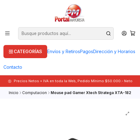
CATEGORÍAS
Envíos y Retiros
Pagos
Dirección y Horarios
Contacto
Precios Netos + IVA en toda la Web, Pedido Mínimo $50.000.- Neto
Inicio
Computacion
Mouse pad Gamer Xtech Stratega XTA-182