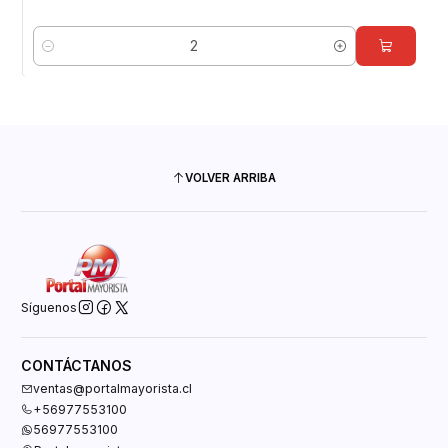
Cantidad
VOLVER ARRIBA
Síguenos
CONTÁCTANOS
ventas@portalmayorista.cl
+56977553100
56977553100