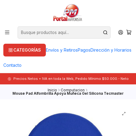
CATEGORÍAS
Envíos y Retiros
Pagos
Dirección y Horarios
Contacto
Precios Netos + IVA en toda la Web, Pedido Mínimo $50.000.- Neto
Inicio
Computacion
Mouse Pad Alfombrilla Apoya Muñeca Gel Silicona Tecmaster