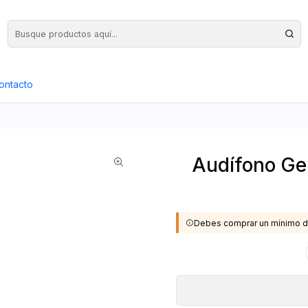
Precios Netos + IVA en toda la Web, Pedido Mínimo $50.000.- Neto
ontacto
Audífono Ge
Debes comprar un mínimo d