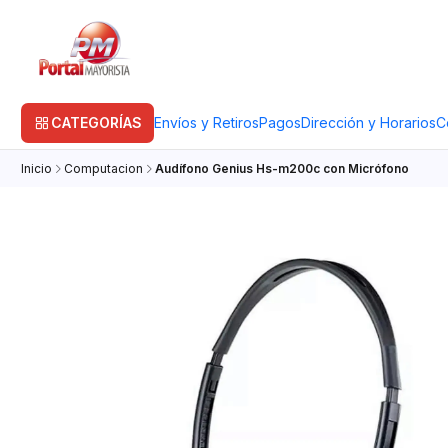
CATEGORÍAS
Envíos y Retiros
Pagos
Dirección y Horarios
C
Inicio
Computacion
Audífono Genius Hs-m200c con Micrófono