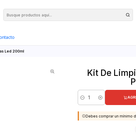
Precios Netos + IVA en toda la Web, Pedido Mínimo $50.000.- Neto
ontacto
las Led 200ml
Kit De Limp
P
AGR
Cantidad
Debes comprar un mínimo d