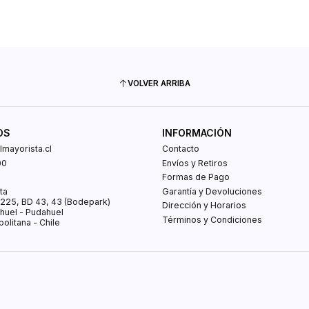
VOLVER ARRIBA
OS
INFORMACIÓN
mayorista.cl
Contacto
00
Envíos y Retiros
0
Formas de Pago
ta
Garantía y Devoluciones
s 225, BD 43, 43 (Bodepark)
Dirección y Horarios
huel - Pudahuel
Términos y Condiciones
olitana - Chile