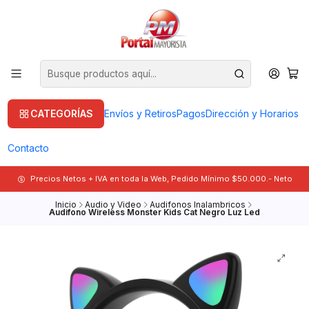
CATEGORÍAS
Envíos y Retiros
Pagos
Dirección y Horarios
Contacto
Precios Netos + IVA en toda la Web, Pedido Mínimo $50.000.- Neto
Inicio
Audio y Video
Audifonos Inalambricos
Audifono Wireless Monster Kids Cat Negro Luz Led