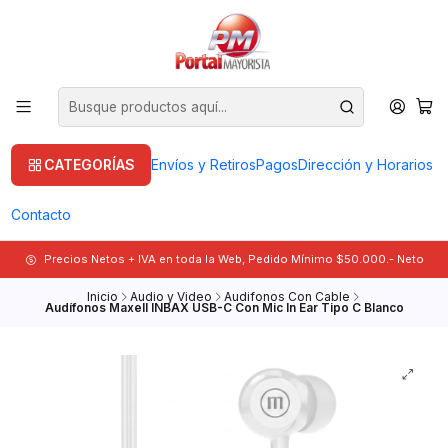
CATEGORÍAS
Envíos y Retiros
Pagos
Dirección y Horarios
Contacto
Precios Netos + IVA en toda la Web, Pedido Mínimo $50.000.- Neto
Inicio
Audio y Video
Audifonos Con Cable
Audífonos Maxell INBAX USB-C Con Mic In Ear Tipo C Blanco