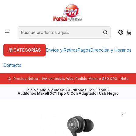
CATEGORÍAS
Envíos y Retiros
Pagos
Dirección y Horarios
Contacto
Precios Netos + IVA en toda la Web, Pedido Mínimo $50.000.- Neto
Inicio
Audio y Video
Audifonos Con Cable
Audífonos Maxell XC1 Tipo C Con Adaptador Usb Negro