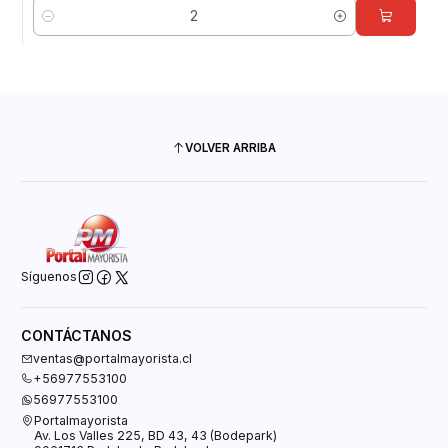
Cantidad
VOLVER ARRIBA
Síguenos
CONTÁCTANOS
ventas@portalmayorista.cl
+56977553100
56977553100
Portalmayorista
Av. Los Valles 225, BD 43, 43 (Bodepark)