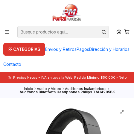
CATEGORÍAS
Envíos y Retiros
Pagos
Dirección y Horarios
Contacto
Precios Netos + IVA en toda la Web, Pedido Mínimo $50.000.- Neto
Inicio
Audio y Video
Audifonos Inalambricos
Audífonos Bluetooth Headphones Philips TAH4205BK