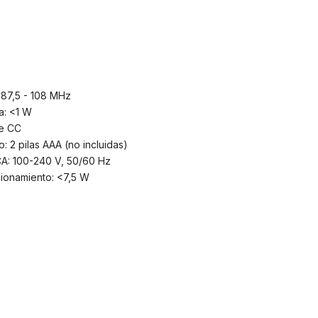
87,5 - 108 MHz
: <1 W
de CC
: 2 pilas AAA (no incluidas)
CA: 100-240 V, 50/60 Hz
ionamiento: <7,5 W