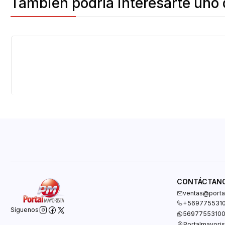
También podría interesarte uno 
Agotado
CONTÁCTAN
ventas@portal
+569775531
Síguenos
5697755310
Portalmayoris