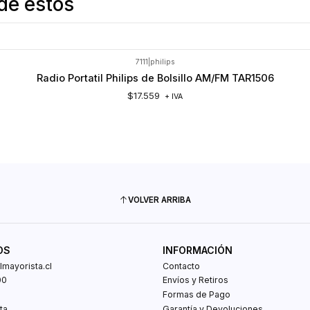
de estos
7111
|
philips
Radio Portatil Philips de Bolsillo AM/FM TAR1506
$17.559
+ IVA
VOLVER ARRIBA
OS
INFORMACIÓN
mayorista.cl
Contacto
00
Envíos y Retiros
0
Formas de Pago
ta
Garantía y Devoluciones