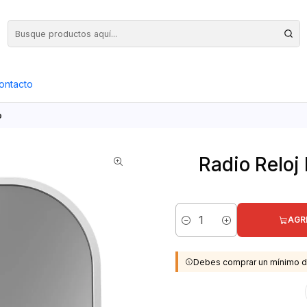
Precios Netos + IVA en toda la Web, Pedido Mínimo $50.000.- Neto
ontacto
o
Radio Reloj
AGR
Cantidad
Debes comprar un mínimo d