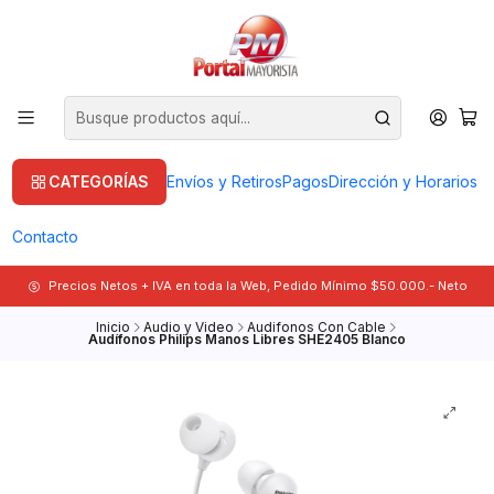
CATEGORÍAS
Envíos y Retiros
Pagos
Dirección y Horarios
Contacto
Precios Netos + IVA en toda la Web, Pedido Mínimo $50.000.- Neto
Inicio
Audio y Video
Audifonos Con Cable
Audífonos Philips Manos Libres SHE2405 Blanco