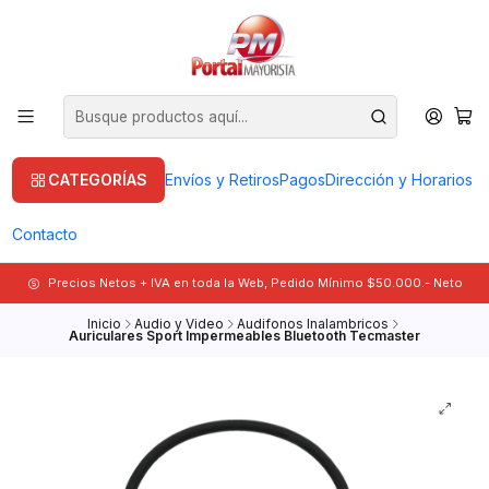
CATEGORÍAS
Envíos y Retiros
Pagos
Dirección y Horarios
Contacto
Precios Netos + IVA en toda la Web, Pedido Mínimo $50.000.- Neto
Inicio
Audio y Video
Audifonos Inalambricos
Auriculares Sport Impermeables Bluetooth Tecmaster