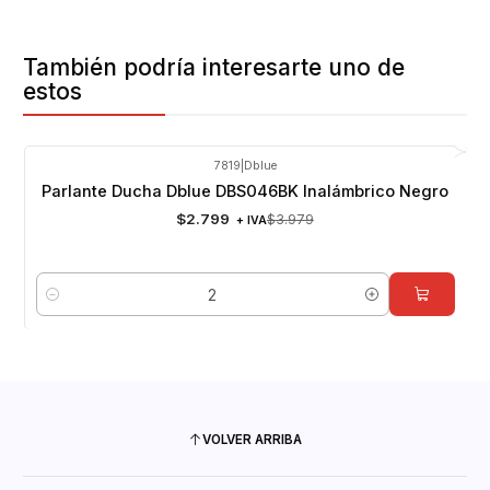
También podría interesarte uno de
estos
7819
|
Dblue
-30%
OFF
Parlante Ducha Dblue DBS046BK Inalámbrico Negro
$2.799
$3.979
+ IVA
Cantidad
VOLVER ARRIBA