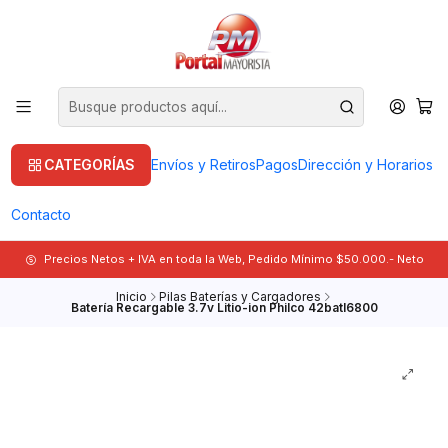
CATEGORÍAS
Envíos y Retiros
Pagos
Dirección y Horarios
Contacto
Precios Netos + IVA en toda la Web, Pedido Mínimo $50.000.- Neto
Inicio
Pilas Baterías y Cargadores
Batería Recargable 3.7v Litio-ion Philco 42batl6800