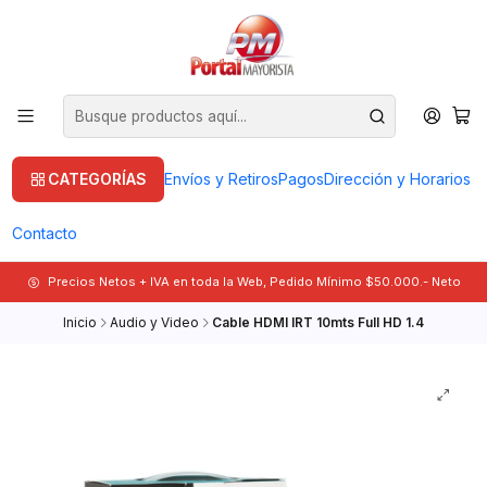
CATEGORÍAS
Envíos y Retiros
Pagos
Dirección y Horarios
Contacto
Precios Netos + IVA en toda la Web, Pedido Mínimo $50.000.- Neto
Inicio
Audio y Video
Cable HDMI IRT 10mts Full HD 1.4