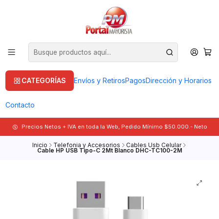
CATEGORÍAS
Envíos y Retiros
Pagos
Dirección y Horarios
Contacto
Precios Netos + IVA en toda la Web, Pedido Mínimo $50.000.- Neto
Inicio
Telefonia y Accesorios
Cables Usb Celular
Cable HP USB Tipo-C 2Mt Blanco DHC-TC100-2M