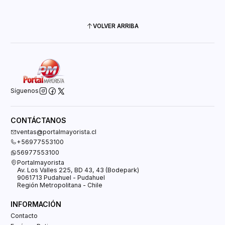
VOLVER ARRIBA
Síguenos
CONTÁCTANOS
ventas@portalmayorista.cl
+56977553100
56977553100
Portalmayorista
Av. Los Valles 225, BD 43, 43 (Bodepark)
9061713 Pudahuel - Pudahuel
Región Metropolitana - Chile
INFORMACIÓN
Contacto