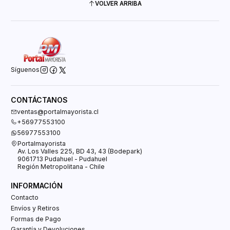
VOLVER ARRIBA
Síguenos
CONTÁCTANOS
ventas@portalmayorista.cl
+56977553100
56977553100
Portalmayorista
Av. Los Valles 225, BD 43, 43 (Bodepark)
9061713 Pudahuel - Pudahuel
Región Metropolitana - Chile
INFORMACIÓN
Contacto
Envíos y Retiros
Formas de Pago
Garantía y Devoluciones