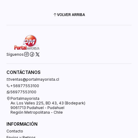
VOLVER ARRIBA
Síguenos
CONTÁCTANOS
ventas@portalmayorista.cl
+56977553100
56977553100
Portalmayorista
Av. Los Valles 225, BD 43, 43 (Bodepark)
9061713 Pudahuel - Pudahuel
Región Metropolitana - Chile
INFORMACIÓN
Contacto
Envíos y Retiros