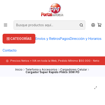
CATEGORÍAS
Envíos y Retiros
Pagos
Dirección y Horarios
Contacto
Precios Netos + IVA en toda la Web, Pedido Mínimo $50.000.- Neto
Inicio
Telefonia y Accesorios
Cargadores Celular
Cargador Super Rapido Philco 30W PD