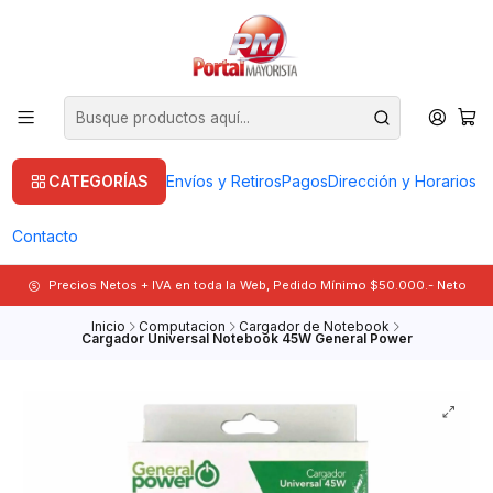
CATEGORÍAS
Envíos y Retiros
Pagos
Dirección y Horarios
Contacto
Precios Netos + IVA en toda la Web, Pedido Mínimo $50.000.- Neto
Inicio
Computacion
Cargador de Notebook
Cargador Universal Notebook 45W General Power