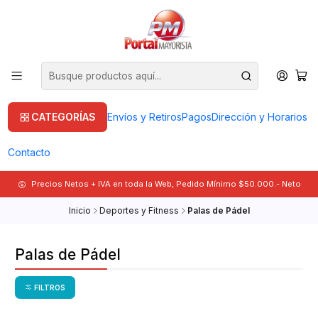
CATEGORÍAS
Envíos y Retiros
Pagos
Dirección y Horarios
Contacto
Precios Netos + IVA en toda la Web, Pedido Mínimo $50.000.- Neto
Inicio
Deportes y Fitness
Palas de Pádel
Palas de Pádel
FILTROS