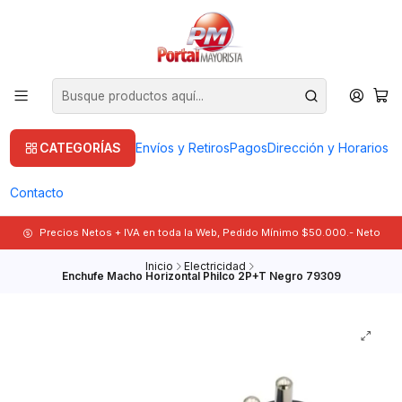
CATEGORÍAS
Envíos y Retiros
Pagos
Dirección y Horarios
Contacto
Precios Netos + IVA en toda la Web, Pedido Mínimo $50.000.- Neto
Inicio
Electricidad
Enchufe Macho Horizontal Philco 2P+T Negro 79309