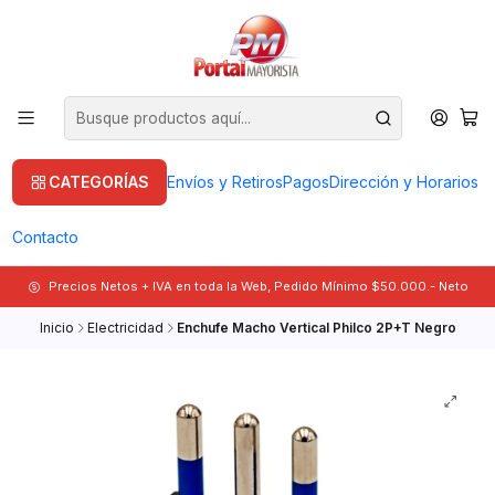
CATEGORÍAS
Envíos y Retiros
Pagos
Dirección y Horarios
Contacto
Precios Netos + IVA en toda la Web, Pedido Mínimo $50.000.- Neto
Inicio
Electricidad
Enchufe Macho Vertical Philco 2P+T Negro