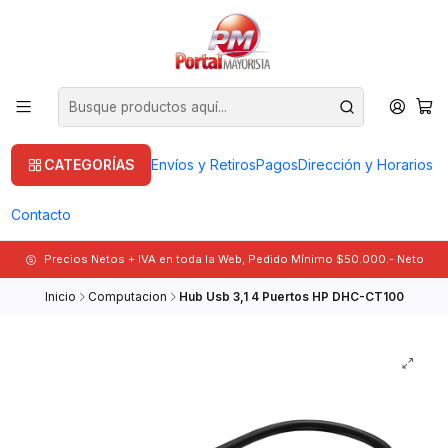
CATEGORÍAS
Envíos y Retiros
Pagos
Dirección y Horarios
Contacto
Precios Netos + IVA en toda la Web, Pedido Mínimo $50.000.- Neto
Inicio
Computacion
Hub Usb 3,1 4 Puertos HP DHC-CT100