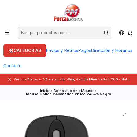
CATEGORÍAS
Envíos y Retiros
Pagos
Dirección y Horarios
Contacto
Precios Netos + IVA en toda la Web, Pedido Mínimo $50.000.- Neto
Inicio
Computacion
Mouse
Mouse Óptico Inalámbrico Philco 245wn Negro