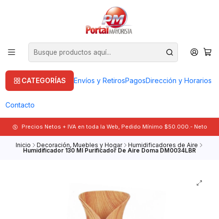
CATEGORÍAS
Envíos y Retiros
Pagos
Dirección y Horarios
Contacto
Precios Netos + IVA en toda la Web, Pedido Mínimo $50.000.- Neto
Inicio
Decoración, Muebles y Hogar
Humidificadores de Aire
Humidificador 130 Ml Purificador De Aire Doma DM0034LBR