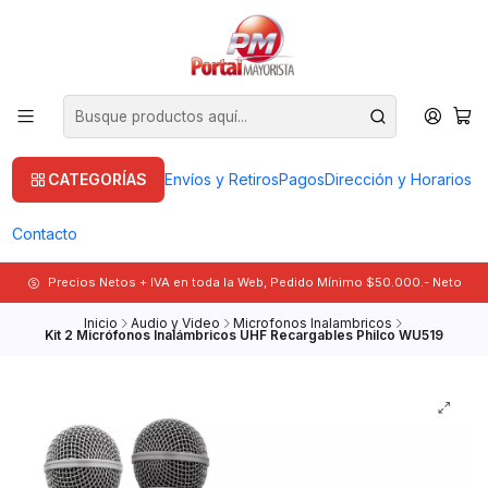
CATEGORÍAS
Envíos y Retiros
Pagos
Dirección y Horarios
Contacto
Precios Netos + IVA en toda la Web, Pedido Mínimo $50.000.- Neto
Inicio
Audio y Video
Microfonos Inalambricos
Kit 2 Micrófonos Inalámbricos UHF Recargables Philco WU519