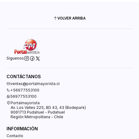
VOLVER ARRIBA
Síguenos
CONTÁCTANOS
ventas@portalmayorista.cl
+56977553100
56977553100
Portalmayorista
Av. Los Valles 225, BD 43, 43 (Bodepark)
9061713 Pudahuel - Pudahuel
Región Metropolitana - Chile
INFORMACIÓN
Contacto