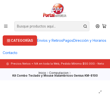
CATEGORÍAS
Envíos y Retiros
Pagos
Dirección y Horarios
Contacto
Precios Netos + IVA en toda la Web, Pedido Mínimo $50.000.- Neto
Inicio
Computacion
Kit Combo Teclado y Mouse Inalambricos Genius KM-8100