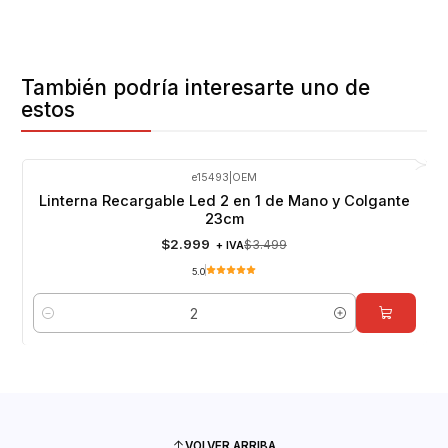
También podría interesarte uno de
estos
e15493
|
OEM
-14%
OFF
Linterna Recargable Led 2 en 1 de Mano y Colgante
23cm
$2.999
$3.499
+ IVA
5.0
Cantidad
VOLVER ARRIBA