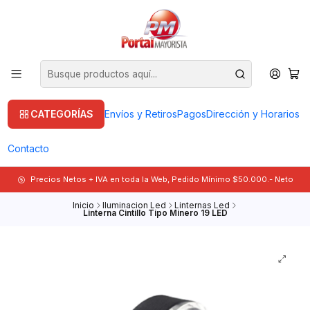
CATEGORÍAS
Envíos y Retiros
Pagos
Dirección y Horarios
Contacto
Precios Netos + IVA en toda la Web, Pedido Mínimo $50.000.- Neto
Inicio
Iluminacion Led
Linternas Led
Linterna Cintillo Tipo Minero 19 LED