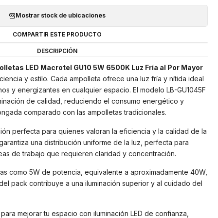
Mostrar stock de ubicaciones
COMPARTIR ESTE PRODUCTO
DESCRIPCIÓN
lletas LED Macrotel GU10 5W 6500K Luz Fría al Por Mayor
iencia y estilo. Cada ampolleta ofrece una luz fría y nítida ideal
os y energizantes en cualquier espacio. El modelo LB-GU1045F
minación de calidad, reduciendo el consumo energético y
longada comparado con las ampolletas tradicionales.
ión perfecta para quienes valoran la eficiencia y la calidad de la
arantiza una distribución uniforme de la luz, perfecta para
reas de trabajo que requieren claridad y concentración.
adas como 5W de potencia, equivalente a aproximadamente 40W,
el pack contribuye a una iluminación superior y al cuidado del
para mejorar tu espacio con iluminación LED de confianza,