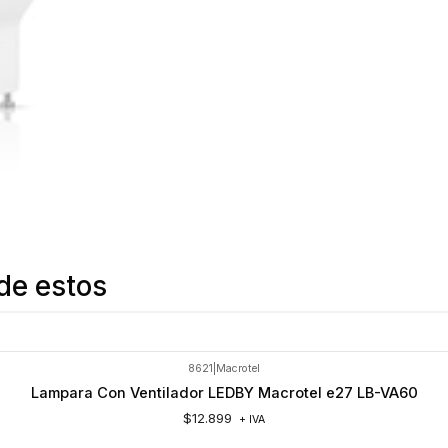
de estos
8621
|
Macrotel
Lampara Con Ventilador LEDBY Macrotel e27 LB-VA60
$12.899
+ IVA