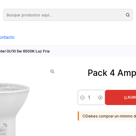
Precios Netos + IVA en toda la Web, Pedido Mínimo $50.000.- Neto
ontacto
tel GU10 5w 6500K Luz Fría
Pack 4 Amp
AGR
Cantidad
Debes comprar un mínimo d