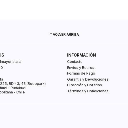
VOLVER ARRIBA
OS
INFORMACIÓN
mayorista.cl
Contacto
00
Envíos y Retiros
0
Formas de Pago
ta
Garantía y Devoluciones
s 225, BD 43, 43 (Bodepark)
Dirección y Horarios
huel - Pudahuel
Términos y Condiciones
olitana - Chile