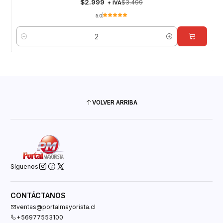
$2.999
$3.499
+ IVA
5.0
Cantidad
VOLVER ARRIBA
Síguenos
CONTÁCTANOS
ventas@portalmayorista.cl
+56977553100