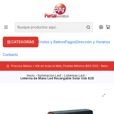
CATEGORÍAS
Envíos y Retiros
Pagos
Dirección y Horarios
Contacto
Precios Netos + IVA en toda la Web, Pedido Mínimo $50.000.- Neto
Inicio
Iluminacion Led
Linternas Led
Linterna de Mano Led Recargable Solar Usb 828