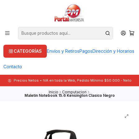
CATEGORÍAS
Envíos y Retiros
Pagos
Dirección y Horarios
Contacto
Precios Netos + IVA en toda la Web, Pedido Mínimo $50.000.- Neto
Inicio
Computacion
Maletin Notebook 15.6 Kensington Clasico Negro