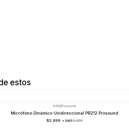
de estos
8389
|
Prosound
Micrófono Dinámico Unidireccional PR212 Prosound
$2.999
$3.399
+ IVA