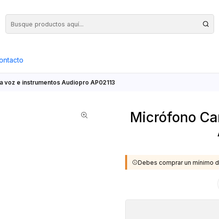
Precios Netos + IVA en toda la Web, Pedido Mínimo $50.000.- Neto
ontacto
a voz e instrumentos Audiopro AP02113
Micrófono Car
Debes comprar un mínimo d