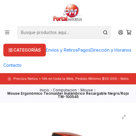
CATEGORÍAS
Envíos y Retiros
Pagos
Dirección y Horarios
Contacto
Precios Netos + IVA en toda la Web, Pedido Mínimo $50.000.- Neto
Inicio
Computacion
Mouse
Mouse Ergonómico Tecmaster Inalámbrico Recargable Negro/Rojo
TM-100545